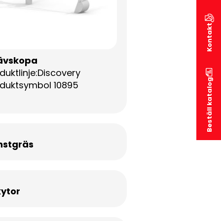
Kontakt
ävskopa
duktlinje:Discovery
Beställ katalog
duktsymbol 10895
nstgräs
kytor