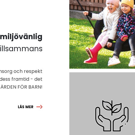
n
miljövänlig
tillsammans
msorg och respekt
 dess framtid - det
VÄLFÄRDEN FÖR BARN!
LÄS MER