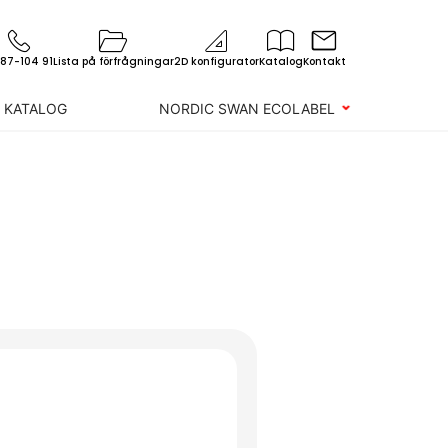
87-104 91
Lista på förfrågningar
2D konfigurator
Katalog
Kontakt
L KATALOG
NORDIC SWAN ECOLABEL