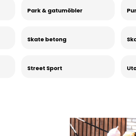
Park & gatumöbler
Pu
Skate betong
Sk
Street Sport
Ut