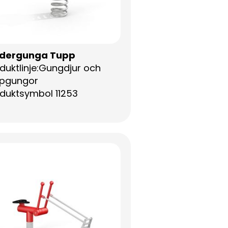
ädergunga Tupp
duktlinje:Gungdjur och
ppgungor
duktsymbol 11253