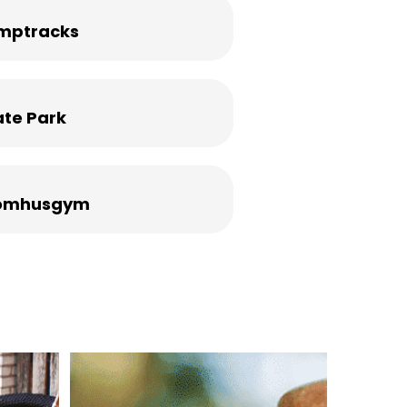
mptracks
ate Park
omhusgym