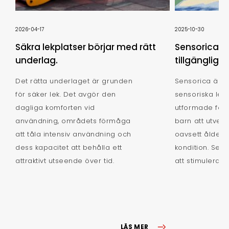
2026-04-17
2025-10-30
Säkra lekplatser börjar med rätt
Sensorica: u
underlag.
tillgängligh
Det rätta underlaget är grunden
Sensorica är e
för säker lek. Det avgör den
sensoriska lek
dagliga komforten vid
utformade för a
användning, områdets förmåga
barn att utvec
att tåla intensiv användning och
oavsett ålder, 
dess kapacitet att behålla ett
kondition. Seri
attraktivt utseende över tid.
att stimulera al
LÄS MER