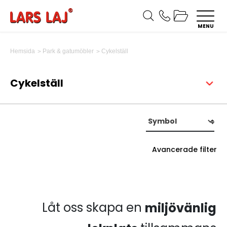
MENU
Cykelställ
Hemsida
Park & gatumöbler
Cykelställ
Avancerade filter
Låt oss skapa en
miljövänlig