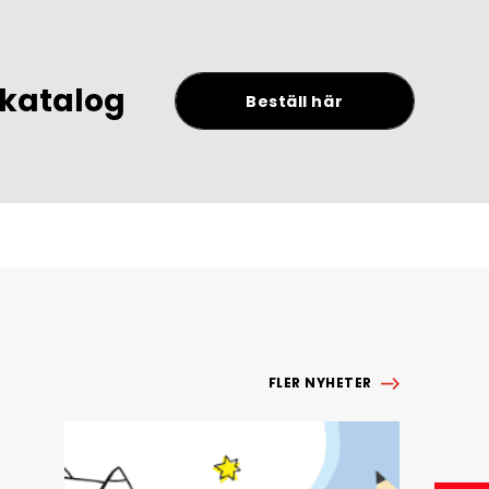
tkatalog
Beställ här
FLER NYHETER