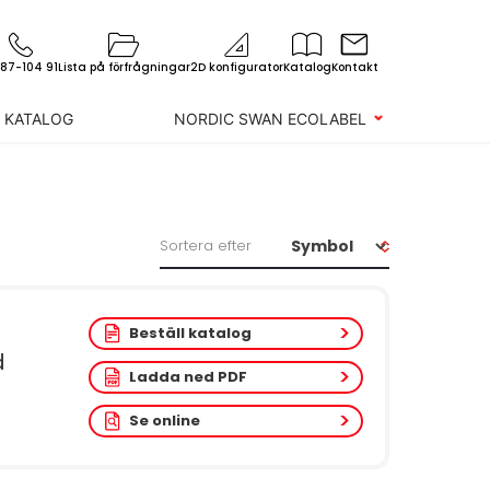
87-104 91
Lista på förfrågningar
2D konfigurator
Katalog
Kontakt
L KATALOG
NORDIC SWAN ECOLABEL
Sortera efter
Beställ katalog
d
Ladda ned PDF
Se online