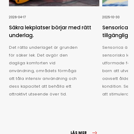
2026-04-17
2025-10-30
Säkra lekplatser börjar med rätt
Sensorica: u
underlag.
tillgängligh
Det rätta underlaget är grunden
Sensorica är e
för säker lek. Det avgör den
sensoriska lek
dagliga komforten vid
utformade för a
användning, områdets förmåga
barn att utvec
att tåla intensiv användning och
oavsett ålder, 
dess kapacitet att behålla ett
kondition. Seri
attraktivt utseende över tid.
att stimulera al
LÄS MER