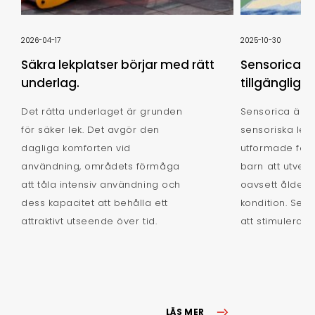
2026-04-17
2025-10-30
Säkra lekplatser börjar med rätt
Sensorica: u
underlag.
tillgängligh
Det rätta underlaget är grunden
Sensorica är e
för säker lek. Det avgör den
sensoriska lek
dagliga komforten vid
utformade för a
användning, områdets förmåga
barn att utvec
att tåla intensiv användning och
oavsett ålder, 
dess kapacitet att behålla ett
kondition. Seri
attraktivt utseende över tid.
att stimulera al
LÄS MER