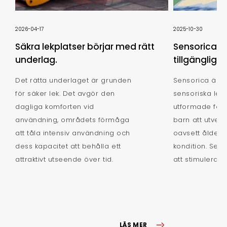
2026-04-17
2025-10-30
Säkra lekplatser börjar med rätt
Sensorica: u
underlag.
tillgängligh
Det rätta underlaget är grunden
Sensorica är e
för säker lek. Det avgör den
sensoriska lek
dagliga komforten vid
utformade för a
användning, områdets förmåga
barn att utvec
att tåla intensiv användning och
oavsett ålder, 
dess kapacitet att behålla ett
kondition. Seri
attraktivt utseende över tid.
att stimulera al
LÄS MER